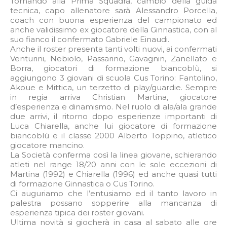
Tornando alla Prima Squadra, cambio della guida
tecnica, capo allenatore sarà Alessandro Porcella,
coach con buona esperienza del campionato ed
anche validissimo ex giocatore della Ginnastica, con al
suo fianco il confermato Gabriele Einaudi.
Anche il roster presenta tanti volti nuovi, ai confermati
Venturini, Nebiolo, Passarino, Gavagnin, Zanellato e
Borra, giocatori di formazione biancoblù, si
aggiungono 3 giovani di scuola Cus Torino: Fantolino,
Akoue e Mittica, un terzetto di play/guardie. Sempre
in regia arriva Christian Martina, giocatore
d’esperienza e dinamismo. Nel ruolo di ala/ala grande
due arrivi, il ritorno dopo esperienze importanti di
Luca Chiarella, anche lui giocatore di formazione
biancoblù e il classe 2000 Alberto Toppino, atletico
giocatore mancino.
La Società conferma così la linea giovane, schierando
atleti nel range 18/20 anni con le sole eccezioni di
Martina (1992) e Chiarella (1996) ed anche quasi tutti
di formazione Ginnastica o Cus Torino.
Ci auguriamo che l’entusiamo ed il tanto lavoro in
palestra possano sopperire alla mancanza di
esperienza tipica dei roster giovani.
Ultima novità si giocherà in casa al sabato alle ore