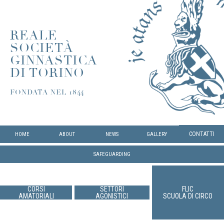
REALE
SOCIETÀ
GINNASTICA
DI TORINO
FONDATA NEL 1844
CONTATTI
HOME
ABOUT
NEWS
GALLERY
SAFEGUARDING
CORSI
SETTORI
FLIC
AMATORIALI
AGONISTICI
SCUOLA DI CIRCO