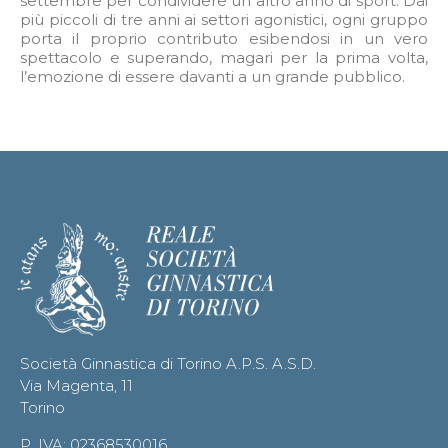
settembre per condividere un altro anno di sport. Dai
più piccoli di tre anni ai settori agonistici, ogni gruppo
porta il proprio contributo esibendosi in un vero
spettacolo e superando, magari per la prima volta,
l’emozione di essere davanti a un grande pubblico.
Società Ginnastica di Torino A.P.S. A.S.D.
Via Magenta, 11
Torino
P. IVA: 02368530016