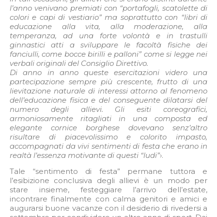
l’anno venivano premiati con “portafogli, scatolette di
colori e capi di vestiario” ma soprattutto con “libri di
educazione alla vita, alla moderazione, alla
temperanza, ad una forte volontà e in trastulli
ginnastici atti a sviluppare le facoltà fisiche dei
fanciulli, come bocce birilli e palloni” come si legge nei
verbali originali del Consiglio Direttivo.
Di anno in anno queste esercitazioni videro una
partecipazione sempre più crescente, frutto di una
lievitazione naturale di interessi attorno al fenomeno
dell’educazione fisica e del conseguente dilatarsi del
numero degli allievi. Gli esiti coreografici,
armoniosamente ritagliati in una composta ed
elegante cornice borghese dovevano senz’altro
risultare di piacevolissimo e colorito impasto,
accompagnati da vivi sentimenti di festa che erano in
realtà l’essenza motivante di questi “ludi”
›.
Tale “sentimento di festa” permane tuttora e
l’esibizione conclusiva degli allievi è un modo per
stare insieme, festeggiare l’arrivo dell’estate,
incontrare finalmente con calma genitori e amici e
augurarsi buone vacanze con il desiderio di rivedersi a