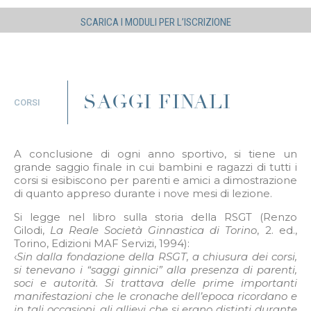
SCARICA I MODULI PER L’ISCRIZIONE
SAGGI FINALI
CORSI
A conclusione di ogni anno sportivo, si tiene un
grande saggio finale in cui bambini e ragazzi di tutti i
corsi si esibiscono per parenti e amici a dimostrazione
di quanto appreso durante i nove mesi di lezione.
Si legge nel libro sulla storia della RSGT (Renzo
Gilodi,
La Reale Società
Ginnastica di Torino
, 2. ed.,
Torino, Edizioni MAF Servizi, 1994):
‹
Sin dalla fondazione della RSGT, a chiusura dei corsi,
si tenevano i “saggi ginnici” alla presenza di parenti,
soci e autorità. Si trattava delle prime importanti
manifestazioni che le cronache dell’epoca ricordano e
in tali occasioni, gli allievi che si erano distinti durante