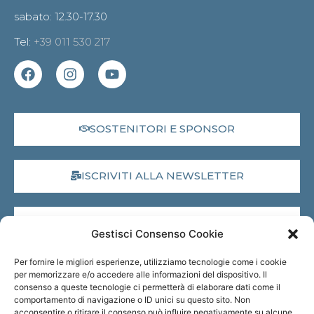
sabato: 12.30-17.30
Tel:
+39 011 530 217
SOSTENITORI E SPONSOR
ISCRIVITI ALLA NEWSLETTER
DONA IL 5X1000
Gestisci Consenso Cookie
Per fornire le migliori esperienze, utilizziamo tecnologie come i cookie
MUSEO VIRTUALE
per memorizzare e/o accedere alle informazioni del dispositivo. Il
consenso a queste tecnologie ci permetterà di elaborare dati come il
comportamento di navigazione o ID unici su questo sito. Non
acconsentire o ritirare il consenso può influire negativamente su alcune