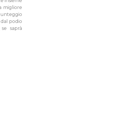
te insieme
a migliore
 punteggio
 dal podio
 se saprà