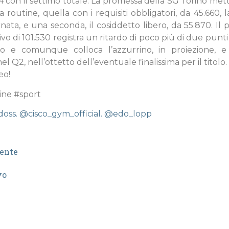
24 con il settimo totale. La promessa della SG Torino met
 routine, quella con i requisiti obbligatori, da 45.660, l
rnata, e una seconda, il cosiddetto libero, da 55.870. Il
vo di 101.530 registra un ritardo di poco più di due punti
rio e comunque colloca l’azzurrino, in proiezione, e
nel Q2, nell’ottetto dell’eventuale finalissima per il titolo.
eo!
ine #sport
doss.
@cisco_gym_official.
@edo_lopp
ente
vo