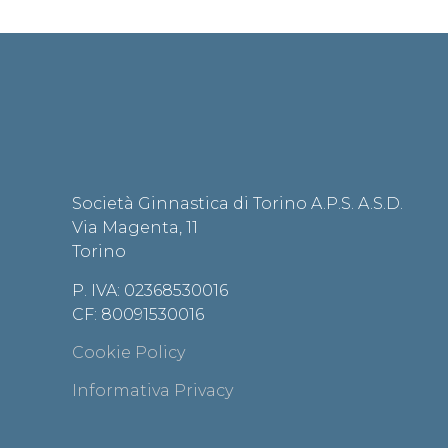
Società Ginnastica di Torino A.P.S. A.S.D.
Via Magenta, 11
Torino
P. IVA: 02368530016
CF: 80091530016
Cookie Policy
Informativa Privacy