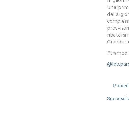
migliori 
una prima
della gio
complessi
provviso
ripetersi 
Grande L
#trampol
@leo.par
Preced
Successi