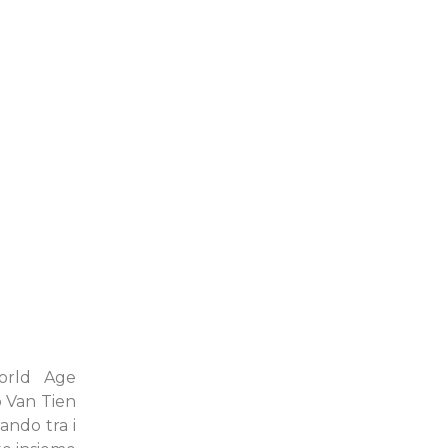
orld Age
o Van Tien
rando tra i