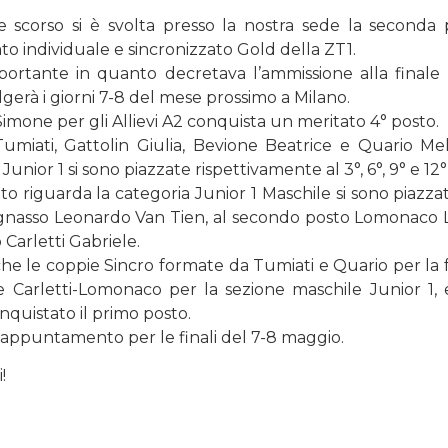
le scorso si è svolta presso la nostra sede la seconda
o individuale e sincronizzato Gold della ZT1.
portante in quanto decretava l’ammissione alla finale 
olgerà i giorni 7-8 del mese prossimo a Milano.
Simone per gli Allievi A2 conquista un meritato 4° posto.
umiati, Gattolin Giulia, Bevione Beatrice e Quario Mel
Junior 1 si sono piazzate rispettivamente al 3°, 6°, 9° e 12°
o riguarda la categoria Junior 1 Maschile si sono piazzat
gnasso Leonardo Van Tien, al secondo posto Lomonaco 
 Carletti Gabriele.
e le coppie Sincro formate da Tumiati e Quario per la
 e Carletti-Lomonaco per la sezione maschile Junior 1,
quistato il primo posto.
appuntamento per le finali del 7-8 maggio.
!