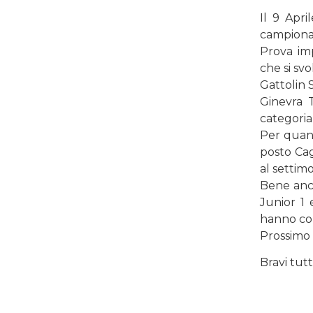
Il 9 Apri
campionat
Prova im
che si sv
Gattolin 
Ginevra T
categoria 
Per quant
posto Ca
al settimo
Bene anch
Junior 1
hanno con
Prossimo 
Bravi tutti