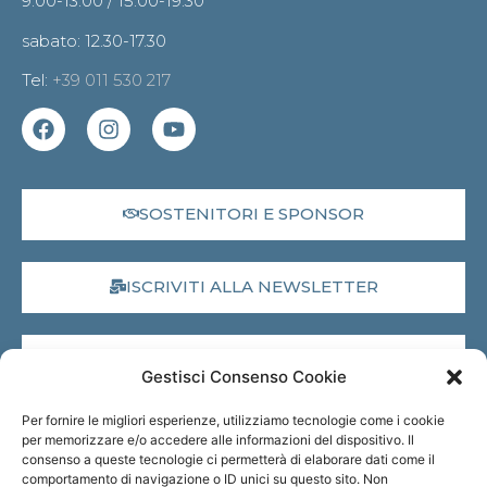
9.00-13.00 / 15.00-19.30
sabato: 12.30-17.30
Tel:
+39 011 530 217
SOSTENITORI E SPONSOR
ISCRIVITI ALLA NEWSLETTER
DONA IL 5X1000
Gestisci Consenso Cookie
Per fornire le migliori esperienze, utilizziamo tecnologie come i cookie
MUSEO VIRTUALE
per memorizzare e/o accedere alle informazioni del dispositivo. Il
consenso a queste tecnologie ci permetterà di elaborare dati come il
comportamento di navigazione o ID unici su questo sito. Non