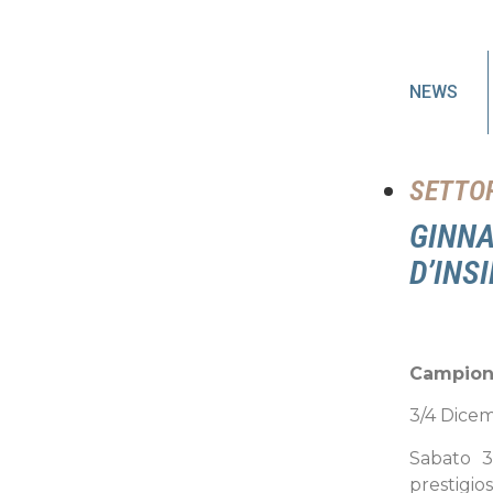
NEWS
SETTOR
GINNA
D’INS
Campiona
3/4 Dice
Sabato 
prestigio