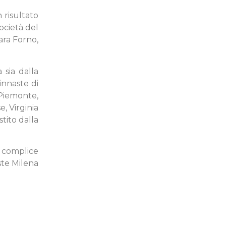
 risultato
Società del
ara Forno,
 sia dalla
innaste di
Piemonte,
, Virginia
tito dalla
, complice
iste Milena