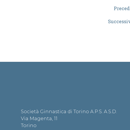
Preced
Successi
Società Ginnastica di Torino A.P.S. A.S.D.
Via Magenta, 11
Torino