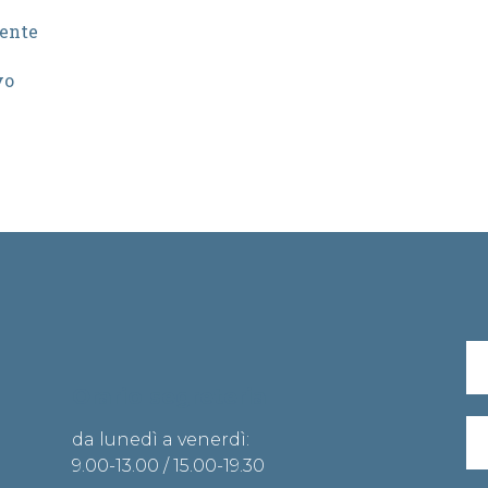
ente
vo
Orario segreteria
da lunedì a venerdì:
9.00-13.00 / 15.00-19.30