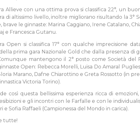
a Allieve con una ottima prova si classifica 22°, un buon
a di altissimo livello, inoltre migliorano risultando la 3° 
 brave le ginnaste: Marina Caggiano, Irene Catalano, Chi
aj e Francesca Gutanu.
a Open si classifica 17° con qualche imprecisione data
della prima gara Nazionale Gold che dalla presenza di g
 Comunque mantengono il 2° posto come Società del 
ginnaste Open: Rebecca Morelli, Luisa Do Amaral Pugliese
Gloria Marano, Dafne Chiarottino e Greta Rossotto (in pres
innastica Victoria Torino).
de così questa bellissima esperienza ricca di emozioni
sibizioni e gli incontri con le Farfalle e con le individual
ri e Sofia Raffaeli (Campionessa del Mondo in carica).
e tutte!