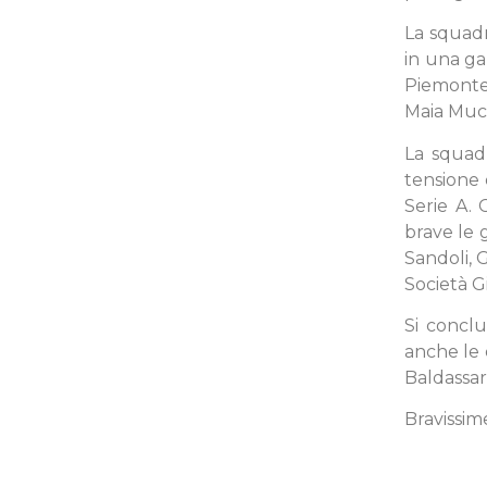
La squadr
in una gar
Piemonte,
Maia Muc
La squadr
tensione 
Serie A.
brave le 
Sandoli, 
Società G
Si conclu
anche le e
Baldassar
Bravissim