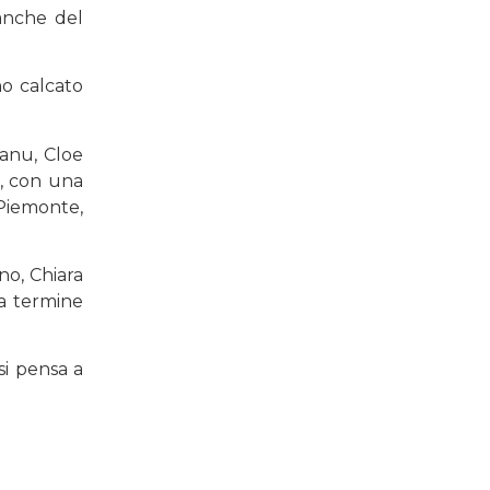
 anche del
o calcato
anu, Cloe
i, con una
Piemonte,
no, Chiara
 a termine
si pensa a