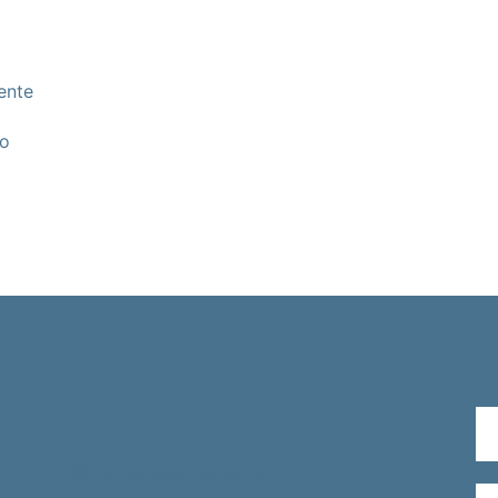
ente
vo
Orario segreteria