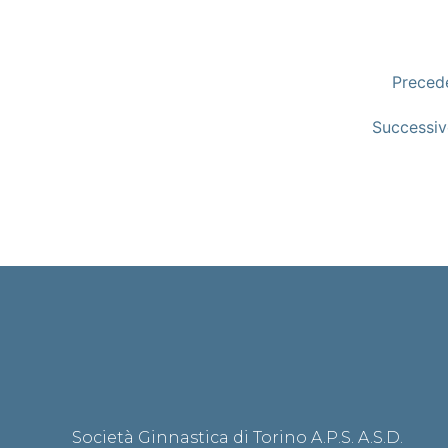
Preced
Successi
Società Ginnastica di Torino A.P.S. A.S.D.