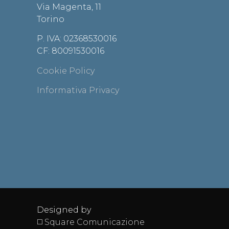
Via Magenta, 11
Torino
P. IVA: 02368530016
CF: 80091530016
Cookie Policy
Informativa Privacy
Designed by
◻️ Square Comunicazione