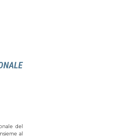
IONALE
ionale del
insieme al