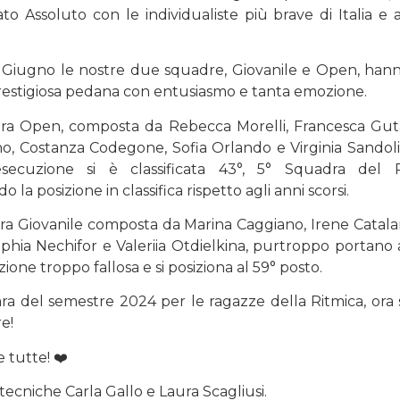
o Assoluto con le individualiste più brave di Italia e
 Giugno le nostre due squadre, Giovanile e Open, hann
estigiosa pedana con entusiasmo e tanta emozione.
ra Open, composta da Rebecca Morelli, Francesca Gut
no, Costanza Codegone, Sofia Orlando e Virginia Sandol
ecuzione si è classificata 43°, 5° Squadra del 
o la posizione in classifica rispetto agli anni scorsi.
a Giovanile composta da Marina Caggiano, Irene Catala
phia Nechifor e Valeriia Otdielkina, purtroppo portano
ione troppo fallosa e si posiziona al 59° posto.
ra del semestre 2024 per le ragazze della Ritmica, ora 
e!
 tutte! ❤️
tecniche Carla Gallo e Laura Scagliusi.