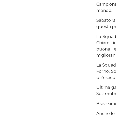
Campionat
mondo.
Sabato 8
questa pr
La Squad
Chiarotti
buona es
migliorand
La Squadr
Forno, So
un’esecuz
Ultima ga
Settembr
Bravissime
Anche le 