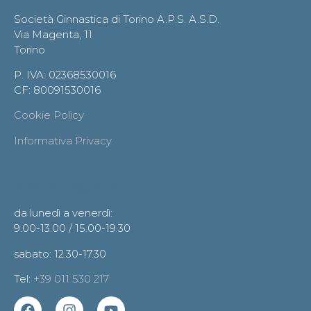
Società Ginnastica di Torino A.P.S. A.S.D.
Via Magenta, 11
Torino
P. IVA: 02368530016
CF: 80091530016
Cookie Policy
Informativa Privacy
Orario segreteria
da lunedì a venerdì:
9.00-13.00 / 15.00-19.30
sabato: 12.30-17.30
Tel:
+39 011 530 217