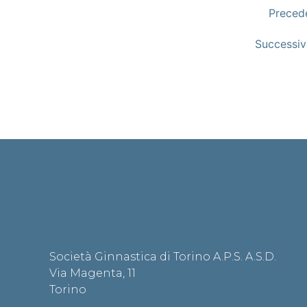
Preced
Successi
Società Ginnastica di Torino A.P.S. A.S.D.
Via Magenta, 11
Torino