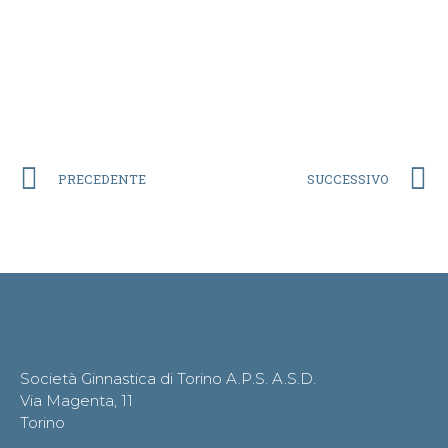
PRECEDENTE
SUCCESSIVO
Società Ginnastica di Torino A.P.S. A.S.D.
Via Magenta, 11
Torino