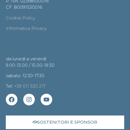
P. IVA: 02368530016
CF: 80091530016
Cookie Policy
Informativa Privacy
Orario segreteria
da lunedì a venerdì:
9.00-13.00 / 15.00-19.30
sabato: 12.30-17.30
Tel:
+39 011 530 217
SOSTENITORI E SPONSOR