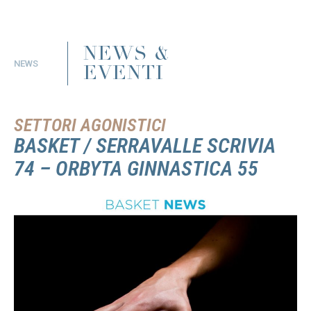
NEWS &
NEWS
EVENTI
SETTORI AGONISTICI
BASKET / SERRAVALLE SCRIVIA
74 – ORBYTA GINNASTICA 55