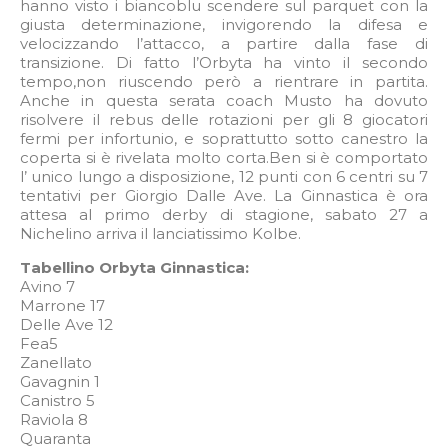
hanno visto i biancoblu scendere sul parquet con la
giusta determinazione, invigorendo la difesa e
velocizzando l’attacco, a partire dalla fase di
transizione. Di fatto l’Orbyta ha vinto il secondo
tempo,non riuscendo però a rientrare in partita.
Anche in questa serata coach Musto ha dovuto
risolvere il rebus delle rotazioni per gli 8 giocatori
fermi per infortunio, e soprattutto sotto canestro la
coperta si è rivelata molto corta.Ben si è comportato
l’ unico lungo a disposizione, 12 punti con 6 centri su 7
tentativi per Giorgio Dalle Ave. La Ginnastica è ora
attesa al primo derby di stagione, sabato 27 a
Nichelino arriva il lanciatissimo Kolbe.
Tabellino Orbyta Ginnastica:
Avino 7
Marrone 17
Delle Ave 12
Fea5
Zanellato
Gavagnin 1
Canistro 5
Raviola 8
Quaranta