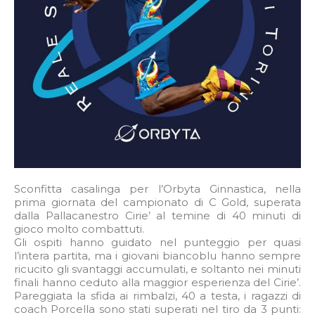
Sconfitta casalinga per l’Orbyta Ginnastica, nella
prima giornata del campionato di C Gold, superata
dalla Pallacanestro Cirie’ al temine di 40 minuti di
gioco molto combattuti.
Gli ospiti hanno guidato nel punteggio per quasi
l’intera partita, ma i giovani biancoblu hanno sempre
ricucito gli svantaggi accumulati, e soltanto nei minuti
finali hanno ceduto alla maggior esperienza del Cirie’.
Pareggiata la sfida ai rimbalzi, 40 a testa, i ragazzi di
coach Porcella sono stati superati nel tiro da 3 punti: