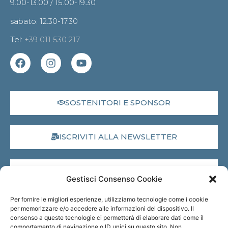
9.00-13.00 / 15.00-19.30
sabato: 12.30-17.30
Tel:
+39 011 530 217
SOSTENITORI E SPONSOR
ISCRIVITI ALLA NEWSLETTER
DONA IL 5X1000
Gestisci Consenso Cookie
Per fornire le migliori esperienze, utilizziamo tecnologie come i cookie
MUSEO VIRTUALE
per memorizzare e/o accedere alle informazioni del dispositivo. Il
consenso a queste tecnologie ci permetterà di elaborare dati come il
comportamento di navigazione o ID unici su questo sito. Non