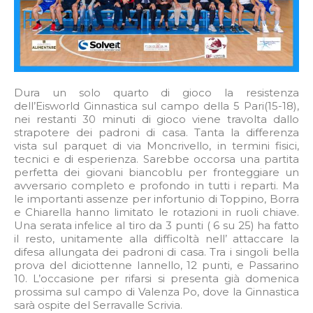
Dura un solo quarto di gioco la resistenza
dell’Eisworld Ginnastica sul campo della 5 Pari(15-18),
nei restanti 30 minuti di gioco viene travolta dallo
strapotere dei padroni di casa. Tanta la differenza
vista sul parquet di via Moncrivello, in termini fisici,
tecnici e di esperienza. Sarebbe occorsa una partita
perfetta dei giovani biancoblu per fronteggiare un
avversario completo e profondo in tutti i reparti. Ma
le importanti assenze per infortunio di Toppino, Borra
e Chiarella hanno limitato le rotazioni in ruoli chiave.
Una serata infelice al tiro da 3 punti ( 6 su 25) ha fatto
il resto, unitamente alla difficoltà nell’ attaccare la
difesa allungata dei padroni di casa. Tra i singoli bella
prova del diciottenne Iannello, 12 punti, e Passarino
10. L’occasione per rifarsi si presenta già domenica
prossima sul campo di Valenza Po, dove la Ginnastica
sarà ospite del Serravalle Scrivia.