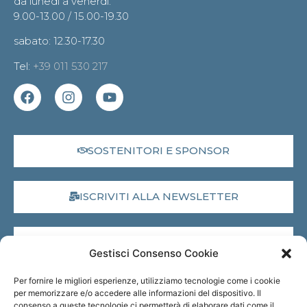
da lunedì a venerdì:
9.00-13.00 / 15.00-19.30
sabato: 12.30-17.30
Tel:
+39 011 530 217
SOSTENITORI E SPONSOR
ISCRIVITI ALLA NEWSLETTER
DONA IL 5X1000
Gestisci Consenso Cookie
Per fornire le migliori esperienze, utilizziamo tecnologie come i cookie
MUSEO VIRTUALE
per memorizzare e/o accedere alle informazioni del dispositivo. Il
consenso a queste tecnologie ci permetterà di elaborare dati come il