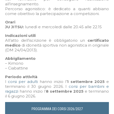
all’insegnamento.
Percorso agonistico: è dedicato a quanti abbiano
come obiettivo la partecipazione a competizioni.
Orari
JU JITSU:
lunedì e mercoledì dalle 20.45 alle 22.15
Indicazioni utili
All’atto dell’iscrizione è obbligatorio un
certificato
medico
di idoneità sportiva non agonistica in originale
(DM 24/04/2013).
Abbigliamento
– Kimono
– Ciabattine
Periodo attività
I
corsi per adulti
hanno inizio l’
1
settembre 2025
e
terminano il 30 giugno 2026. I
corsi per bambini e
ragazzi
hanno inizio l’
8 settembre 2025
e terminano
il 6 giugno 2026.
PROGRAMMA DEI CORSI 2026/2027