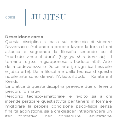
JU JITSU
CORSI
Descrizione corso
Questa disciplina si basa sul principio di vincere
l’avversario sfruttando a proprio favore la forza di chi
attacca e seguendo la filosofia secondo cui il
“morbido vince il duro” (
hey yo shin kore do
). Il
termine Ju jitsu, in giapponese, si traduce infatti Arte
della cedevolezza o Dolce arte (
ju
significa flessibile
e
jutsu
arte). Dalla filosofia e dalla tecnica di questa
nobile arte sono derivati l’Aikido, il Judo, il Karate e il
Kendo.
La pratica di questa disciplina prevede due differenti
percorsi formativi.
Percorso tecnico-amatoriale: è rivolto sia a chi
intende praticare quest’attività per tenersi in forma e
migliorare la propria condizione psico-fisica senza
finalità agonistiche, sia a chi desideri intraprendere un
iter formativo per conseguire l’abilitazione