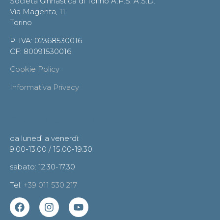
Società Ginnastica di Torino A.P.S. A.S.D.
Via Magenta, 11
Torino
P. IVA: 02368530016
CF: 80091530016
Cookie Policy
Informativa Privacy
Orario segreteria
da lunedì a venerdì:
9.00-13.00 / 15.00-19.30
sabato: 12.30-17.30
Tel:
+39 011 530 217