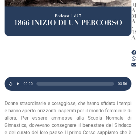
J
A
M
A
-
1
A
00:00
03:56
Donne straordinarie e coraggiose, che hanno sfidato i tempi
e hanno aperto orizzonti insperati per il mondo femminile di
allora. Per essere ammesse alla Scuola Normale di
Ginnastica, dovevano consegnare il benestare del Sindaco
e del curato del loro paese. Il primo Corso sappiamo che è