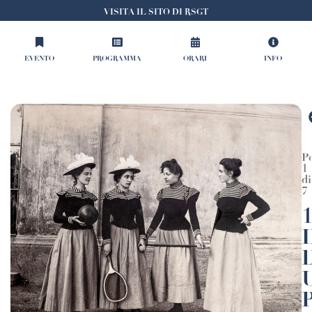
VISITA IL SITO DI RSGT
EVENTO
PROGRAMMA
ORARI
INFO
P
1
di
7